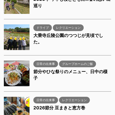
巡り
ドライブ
レクリエーション
大乗寺丘陵公園のつつじが見頃でし
た。
日常の出来事
グループホームのご飯
節分やひな祭りのメニュー、日中の様
子
日常の出来事
レクリエーション
2026節分 豆まきと恵方巻