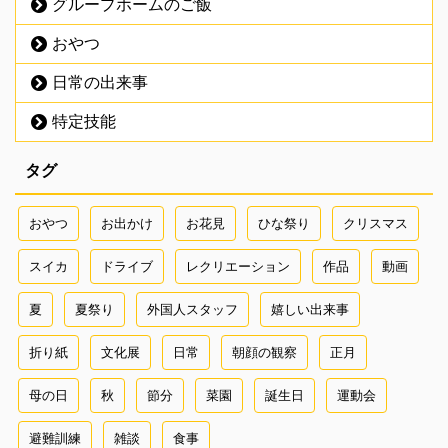
グループホームのご飯
おやつ
日常の出来事
特定技能
タグ
おやつ
お出かけ
お花見
ひな祭り
クリスマス
スイカ
ドライブ
レクリエーション
作品
動画
夏
夏祭り
外国人スタッフ
嬉しい出来事
折り紙
文化展
日常
朝顔の観察
正月
母の日
秋
節分
菜園
誕生日
運動会
避難訓練
雑談
食事