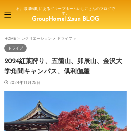
石川県津幡町にあるグループホームいちにさんのブログで
す。
GroupHome1.2.sun BLOG
HOME
>
レクリエーション
>
ドライブ
>
ドライブ
2024紅葉狩り、五箇山、卯辰山、金沢大
学角間キャンパス、倶利伽羅
2024年11月25日