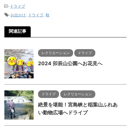
-
ドライブ
-
お出かけ
,
ドライブ
,
秋
関連記事
レクリエーション
ドライブ
2024 卯辰山公園へお花見へ
ドライブ
レクリエーション
絶景を堪能！宮島峡と稲葉山ふれあ
い動物広場へドライブ